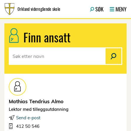
Hopp til innhold
SØK
MENY
Orkland videregående skole
Finn ansatt
Mathias Tendrius
Almo
Lektor med tilleggsutdanning
Send e-post
412 50 546