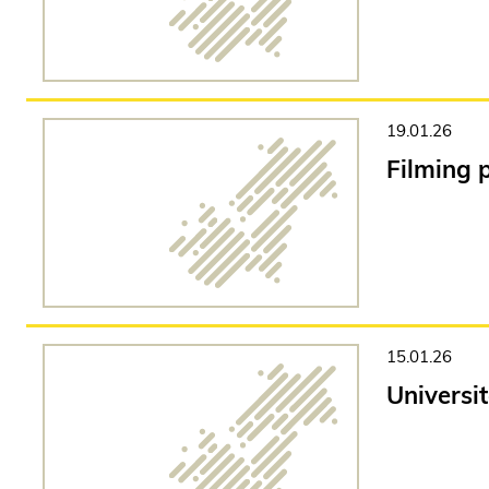
19.01.26
Filming 
15.01.26
Universi