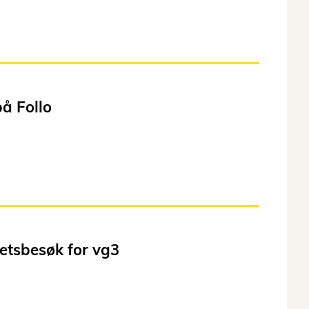
på Follo
tetsbesøk for vg3