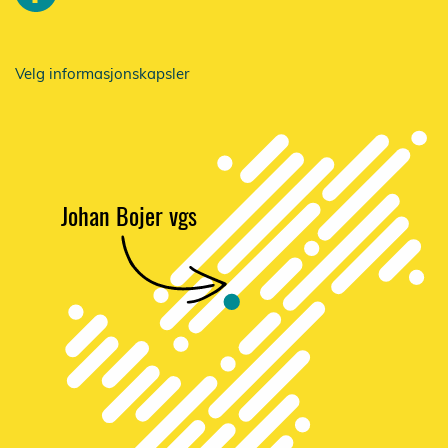
Velg informasjonskapsler
Johan Bojer vgs