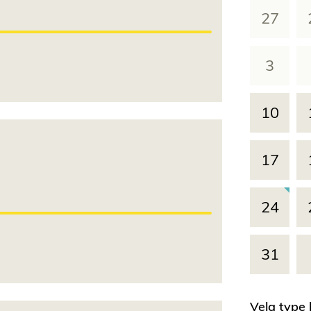
27
3
10
17
24
31
Velg type