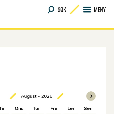
SØK
MENY
August - 2026
Hopp til slutten av kalender
Tir
Ons
Tor
Fre
Lør
Søn