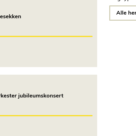
Alle he
lesekken
kester jubileumskonsert