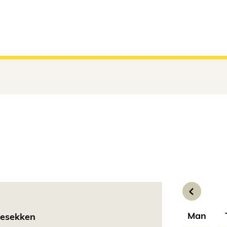
Hopp til innhold
Man
lesekken