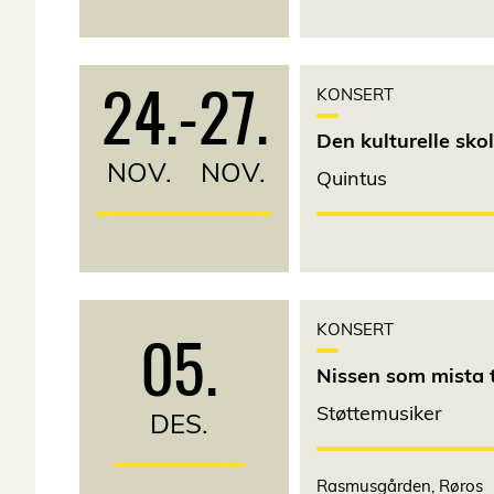
24.
-
27.
KONSERT
Den kulturelle sko
NOV.
NOV.
Quintus
05.
KONSERT
Nissen som mista t
Støttemusiker
DES.
Rasmusgården, Røros