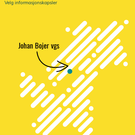
Velg informasjonskapsler
Johan Bojer vgs