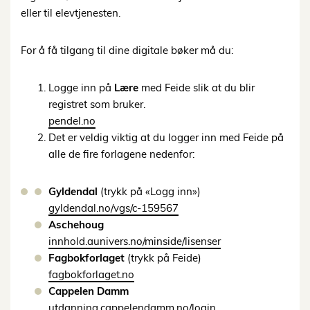
eller til elevtjenesten.
For å få tilgang til dine digitale bøker må du:
Logge inn på
Lære
med Feide slik at du blir
registret som bruker.
pendel.no
Det er veldig viktig at du logger inn med Feide på
alle de fire forlagene nedenfor:
Gyldendal
(trykk på «Logg inn»)
gyldendal.no/vgs/c-159567
Aschehoug
innhold.aunivers.no/minside/lisenser
Fagbokforlaget
(trykk på Feide)
fagbokforlaget.no
Cappelen Damm
utdanning.cappelendamm.no/login