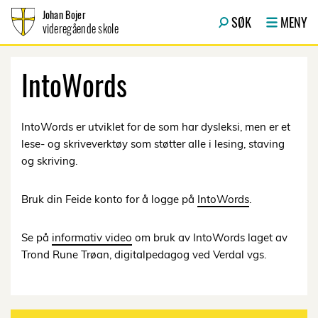
Hopp til innhold
Johan Bojer
SØK
MENY
videregående skole
IntoWords
IntoWords er utviklet for de som har dysleksi, men er et
lese- og skriveverktøy som støtter alle i lesing, staving
og skriving.
Bruk din Feide konto for å logge på
IntoWords
.
Se på
informativ video
om bruk av IntoWords laget av
Trond Rune Trøan, digitalpedagog ved Verdal vgs.