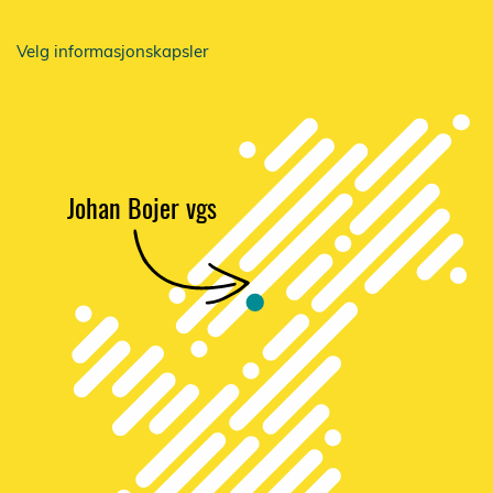
Velg informasjonskapsler
Johan Bojer vgs