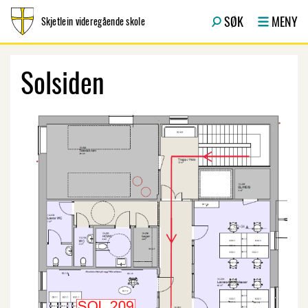
Hopp til innhold
SØK
MENY
Skjetlein videregående skole
Solsiden