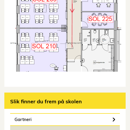
Slik finner du frem på skolen
Gartneri