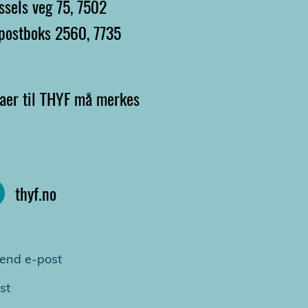
sels veg 75, 7502
, postboks 2560, 7735
raer til THYF må merkes
thyf.no
end e-post
st