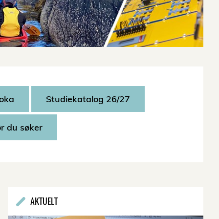
oka
Studiekatalog 26/27
ør du søker
AKTUELT