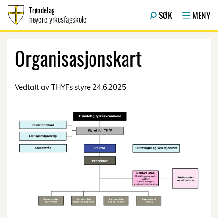
Hopp til innhold
Trøndelag
SØK
MENY
høyere yrkesfagskole
Organisasjonskart
Vedtatt av THYFs styre 24.6.2025: