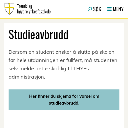
Hopp til innhold
Trøndelag
SØK
MENY
høyere yrkesfagskole
Studieavbrudd
Dersom en student ønsker å slutte på skolen
før hele utdanningen er fullført, må studenten
selv melde dette skriftlig til THYFs
administrasjon.
Her finner du skjema for varsel om
studieavbrudd.