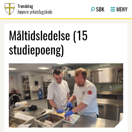
Hopp til innhold
Trøndelag
SØK
MENY
høyere yrkesfagskole
Måltidsledelse (15
studiepoeng)