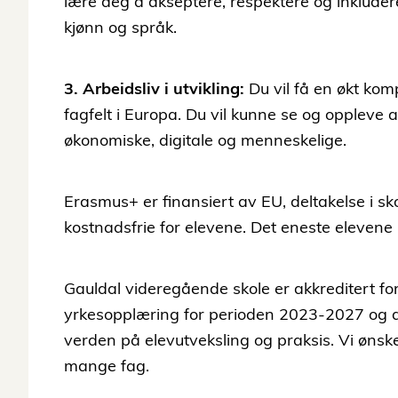
lære deg å akseptere, respektere og inkluder
kjønn og språk.
3. Arbeidsliv i utvikling:
Du vil få en økt komp
fagfelt i Europa. Du vil kunne se og oppleve a
økonomiske, digitale og menneskelige.
Erasmus+ er finansiert av EU, deltakelse i s
kostnadsfrie for elevene. Det eneste eleven
Gauldal videregående skole er akkreditert f
yrkesopplæring for perioden 2023-2027 og det 
verden på elevutveksling og praksis. Vi ønsker
mange fag.