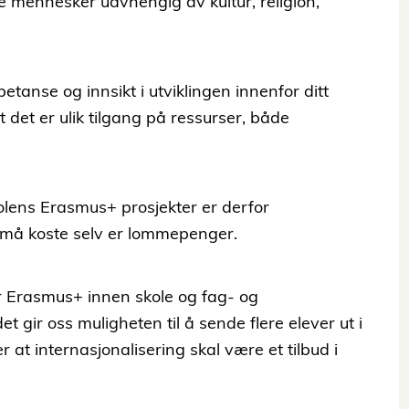
e mennesker uavhengig av kultur, religion,
etanse og innsikt i utviklingen innenfor ditt
t det er ulik tilgang på ressurser, både
kolens Erasmus+ prosjekter er derfor
e må koste selv er lommepenger.
or Erasmus+ innen skole og fag- og
gir oss muligheten til å sende flere elever ut i
 at internasjonalisering skal være et tilbud i