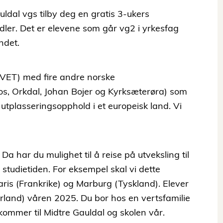
dal vgs tilby deg en gratis 3-ukers
dler. Det er elevene som går vg2 i yrkesfag
ndet.
 (VET) med fire andre norske
os, Orkdal, Johan Bojer og Kyrksæterøra) som
utplasseringsopphold i et europeisk land. Vi
 Da har du mulighet til å reise på utveksling til
 studietiden. For eksempel skal vi dette
aris (Frankrike) og Marburg (Tyskland). Elever
land) våren 2025. Du bor hos en vertsfamilie
kommer til Midtre Gauldal og skolen vår.