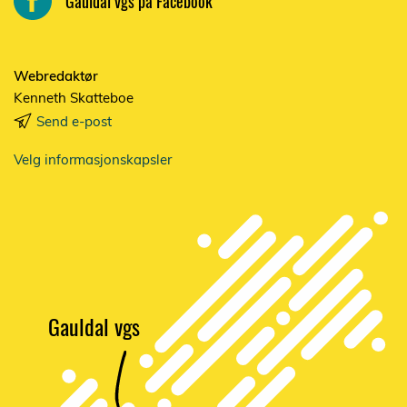
Gauldal vgs på Facebook
Webredaktør
Kenneth Skatteboe
Send e-post
Velg informasjonskapsler
Gauldal vgs