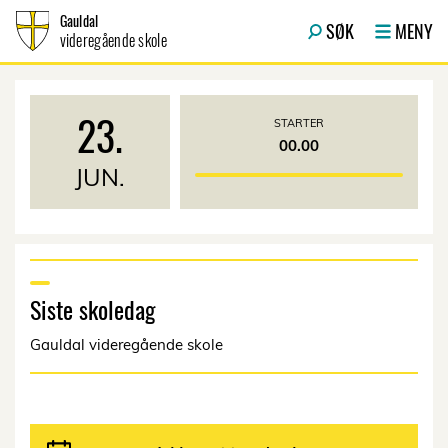
Hopp til innhold
Gauldal
SØK
MENY
videregående skole
23.
STARTER
00.00
JUN.
Siste skoledag
Gauldal videregående skole