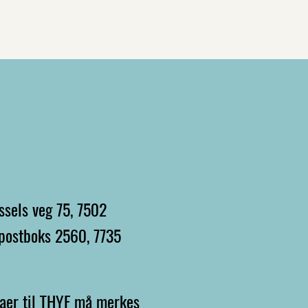
sels veg 75, 7502
, postboks 2560, 7735
raer til THYF må merkes