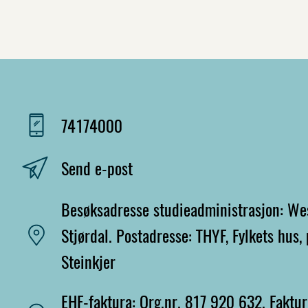
74174000
Send e-post
Besøksadresse studieadministrasjon: Wes
Stjørdal. Postadresse: THYF, Fylkets hus
Steinkjer
EHF-faktura: Org.nr. 817 920 632. Faktu