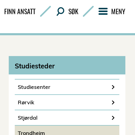
FINN ANSATT
SØK
MENY
Studiesteder
Studiesenter
Rørvik
Stjørdal
Trondheim