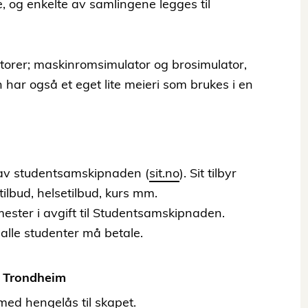
 og enkelte av samlingene legges til
atorer; maskinromsimulator og brosimulator,
 har også et eget lite meieri som brukes i en
av studentsamskipnaden (
sit.no
). Sit tilbyr
tilbud, helsetilbud, kurs mm.
ester i avgift til Studentsamskipnaden.
alle studenter må betale.
i Trondheim
 med hengelås til skapet.