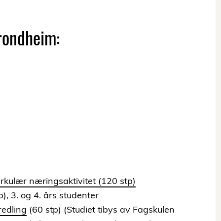
Trondheim:
irkulær næringsaktivitet (120 stp)
), 3. og 4. års studenter
redling
(60 stp) (Studiet tibys av Fagskulen