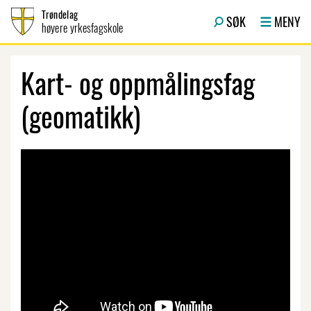
Hopp til innhold
Trøndelag
SØK
MENY
høyere yrkesfagskole
Kart- og oppmålingsfag
(geomatikk)