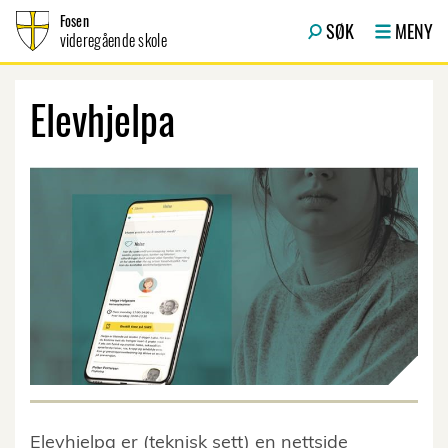
Hopp til innhold
Fosen
SØK
MENY
videregående skole
Elevhjelpa
Elevhjelpa er (teknisk sett) en nettside