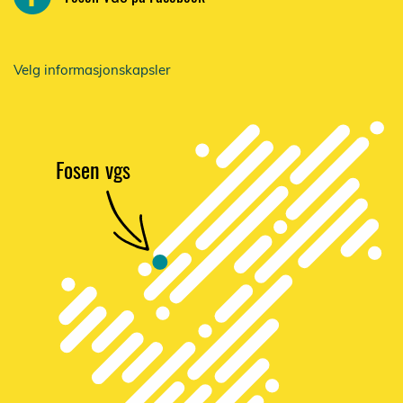
Velg informasjonskapsler
F
osen vgs