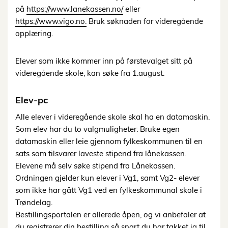
på
https://www.lanekassen.no/
eller
https://www.vigo.no
.
Bruk søknaden for
videregående
opplæring
.
Elever
som
ikke
kommer
inn
på
førstevalget
sitt
på
videregående
skole,
kan
søke
fra
1.
august.
Elev-
pc
Alle elever i videregående skole skal ha en datamaskin.
Som elev har du to valgmuligheter: Bruke egen
datamaskin eller leie gjennom fylkeskommunen til en
sats som tilsvarer laveste stipend fra lånekassen.
Elevene må selv søke stipend fra Lånekassen.
Ordningen gjelder kun elever i Vg1, samt Vg2- elever
som ikke har gått Vg1 ved en fylkeskommunal skole i
Trøndelag.
Bestillingsportalen er allerede åpen, og vi anbefaler at
du registrerer din bestilling så snart du har takket ja til