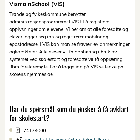
Visma
InSchool (VIS)
Trøndelag fylkeskommune benytter
administrasjonsprogrammet
VIS
til å registrere
opplysninger om eleven
e
.
Vi ber om at alle foresatte og
elever logger seg inn og registrerer
mobilnr
og
epostadresse.
I
VIS
kan
man
se
fravær,
ev
anmerkninger
og
karakterer.
Alle elever
vil få opplæring i bruk av
systemet ved skolestart og foresatte vil få opplæring
ifbm
foreldremøte.
For
å logge inn på
VIS
se lenke på
skolens hjemmeside.
Har
du
spørsmål
som
du
ønsker
å
få
avklart
før
skolestart?
74174000
postmottak.fosenvgs@trondelagfylke.no