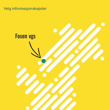
Velg informasjonskapsler
F
osen vgs