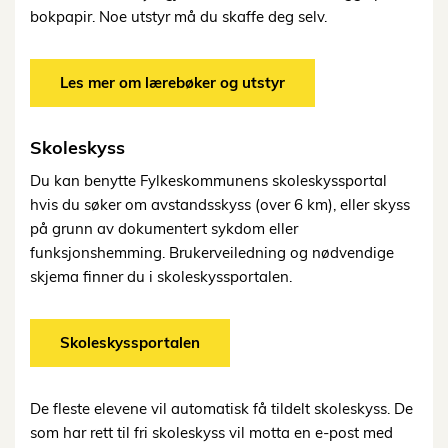
bokpapir.
Noe utstyr må du skaffe deg
selv.
Les mer om lærebøker og utstyr
Skoleskyss
Du kan benytte Fylkeskommunens skoleskyssportal
hvis du søker om avstandsskyss (over 6 km),
eller
skyss
på
grunn
av
dokumentert
sykdom
eller
funksjonshemming.
Brukerveiledning og nødvendige
skjema finner du i skoleskyssportalen.
Skoleskyssportalen
De fleste elevene vil automatisk få tildelt skoleskyss. De
som har rett til fri skoleskyss vil motta en e-post med