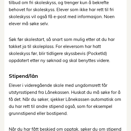
tilbud om fri skoleskyss, og trenger kun å bekrefte
behovet for skoleskyss. Elever som ikke har rett til fri
skoleskyss vil også få e-post med informasjon. Noen
elever må søke selv
.
Søk
før
skolestart,
så
snart
som
mulig
etter at
du har
takket
ja
til
skoleplass. For
elever
som
har hatt
skoleskyss før, blir tidligere skyssbevis
(PocketId)
oppdatert etter ny søknad og skal benyttes videre.
S
tipend/lån
Elever
i
videregående
skole
med
ungdomsrett
får
utstyrsstipend
fra
Lånekassen.
Husk
at
du
må søke for å
få det. Når du søker, sjekker Lånekassen automatisk om
du har rett til andre stipend også, som for eksempel
grunnstipend eller bostipend.
Når
du
har
fått
beskjed
om
opptak,
søker
du
om
stipend