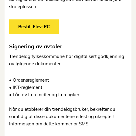
skoleplassen
.
Bestill Elev-PC
Signering
av
avtaler
Trøndelag
fylkeskommune
har
digitalisert
godkjenning
av
følgende
dokumenter:
•
Ordensreglement
•
IKT-
reglement
•
Lån
av
læremidler
og
lærebøker
Når
du
etablerer
din
trøndelagsbruker,
bekrefter
du
samtidig
at
disse
dokumentene
er
lest
og akseptert.
Informasjon om dette kommer pr SMS.