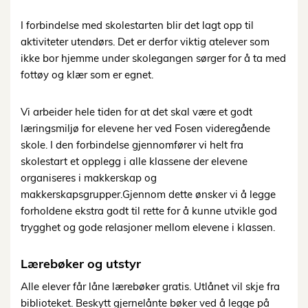
I forbindelse med skolestarten
blir det
lagt
opp
til
aktiviteter
utendørs.
Det
er
derfor
viktig
at
elever
som
ikke
bor
hjemme
under
skolegangen
sørger
for
å
ta
med
fottøy
og
klær
som
er
egnet.
Vi arbeider hele tiden for at det skal være et godt
læringsmiljø for elevene her ved Fosen videregående
skole. I den forbindelse gjennomfører vi helt fra
skolestart et opplegg i alle klassene
der
elevene
organiseres
i
makkerskap
og
makkerskapsgrupper.
Gjennom
dette
ønsker vi å legge
forholdene ekstra godt til rette for å kunne utvikle god
trygghet og gode relasjoner mellom elevene i klassen.
Lærebøker og
utstyr
Alle
elever
får
låne
lærebøker
gratis.
Utlånet
vil
skje
fra
biblioteket.
Beskytt
gjerne
lånte bøker ved å legge på