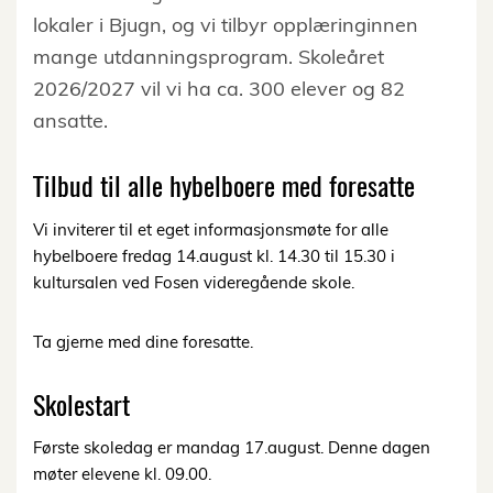
lokaler i Bjugn, og vi tilbyr opplæringinnen
mange utdanningsprogram. Skoleåret
2026/2027 vil vi ha ca. 300 elever og 82
ansatte.
Tilbud
til
alle
hybelboere
med
foresatte
Vi
inviterer
til
et
eget
informasjonsmøte
for
alle
hybelboere
fre
dag
1
4
.august kl. 1
4
.
3
0 til 1
5
.
3
0 i
kultursalen ved Fosen videregående skole.
Ta
gjerne
med
dine
foresatte.
Skolestart
Første
skoledag
er
man
dag
1
7
.august.
Denne
dagen
møter
elevene
kl.
09.00
.