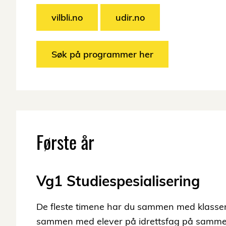
vilbli.no
udir.no
Søk på programmer her
Første år
Vg1 Studiespesialisering
De fleste timene har du sammen med klasse
sammen med elever på idrettsfag på samme t