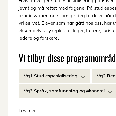
Hvis du velger studiespesialisering på Fosen v
jevnt og målrettet med fagene. På studiespesi
arbeidsvaner, noe som gir deg fordeler når d
yrkeslivet. Elever som har gått hos oss, har u
eksempelvis sykepleiere, leger, lærere, jurist
ledere og forskere.
Vi tilbyr disse programområ
Vg1 Studiespesialisering
Vg2 Rea
Vg3 Språk, samfunnsfag og økonomi
Les mer: