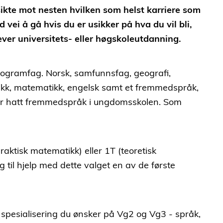
sikte mot nesten hvilken som helst karriere som
vei å gå hvis du er usikker på hva du vil bli,
rever universitets- eller høgskoleutdanning.
programfag. Norsk, samfunnsfag, geografi,
etikk, matematikk, engelsk samt et fremmedspråk,
 har hatt fremmedspråk i ungdomsskolen. Som
ktisk matematikk) eller 1T (teoretisk
 til hjelp med dette valget en av de første
n spesialisering du ønsker på Vg2 og Vg3 - språk,