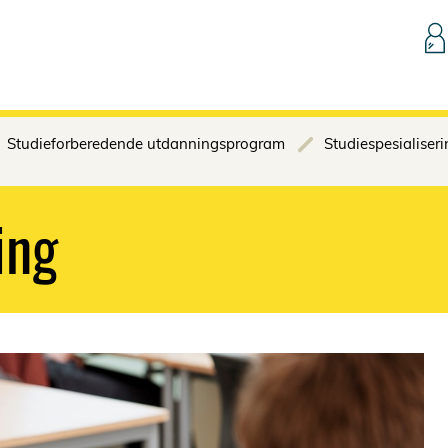
Hopp til innhold
Studieforberedende utdanningsprogram
Studiespesialiser
ing