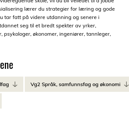
ideregående skole, vil du bli veiledet til å jobbe
alisering lærer du strategier for læring og gode
u tar fatt på videre utdanning og senere i
tdannet seg til et bredt spekter av yrker,
er, psykologer, økonomer, ingeniører, tannleger,
dene
lfag
Vg2 Språk, samfunnsfag og økonomi