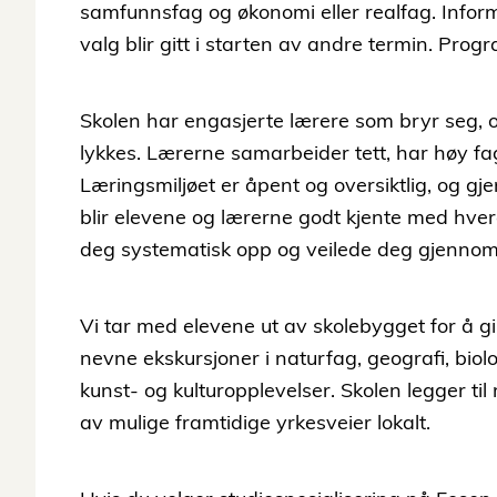
samfunnsfag og økonomi eller realfag. Infor
valg blir gitt i starten av andre termin. Prog
Skolen har engasjerte lærere som bryr seg, og
lykkes. Lærerne samarbeider tett, har høy f
Læringsmiljøet er åpent og oversiktlig, og gj
blir elevene og lærerne godt kjente med hvera
deg systematisk opp og veilede deg gjennom 
Vi tar med elevene ut av skolebygget for å gi
nevne ekskursjoner i naturfag, geografi, biolo
kunst- og kulturopplevelser. Skolen legger til 
av mulige framtidige yrkesveier lokalt.