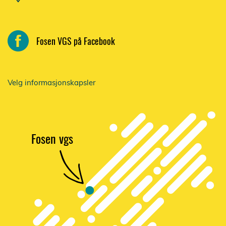
Fosen VGS på Facebook
Velg informasjonskapsler
F
osen vgs