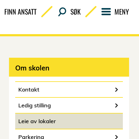
FINN ANSATT
SØK
MENY
Om skolen
Kontakt
Ledig stilling
Leie av lokaler
Parkering