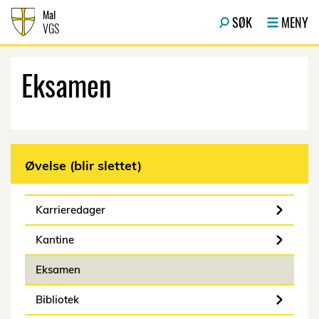
Hopp til innhold
Mal
SØK
MENY
VGS
Eksamen
Øvelse (blir slettet)
Karrieredager
Kantine
Eksamen
Bibliotek