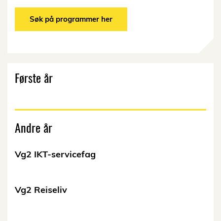
Søk på programmer her
Første år
Andre år
Vg2 IKT-servicefag
Vg2 Reiseliv