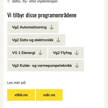
data-, fly- eller oljebransjen
Vi tilbyr disse programområdene
Vg2 Automatisering
Vg2 Data og elektronikk
VG 1 Elenergi
Vg2 Flyfag
Vg2 Kulde- og varmepumpeteknikk
Les mer på:
vilbli.no
udir.no