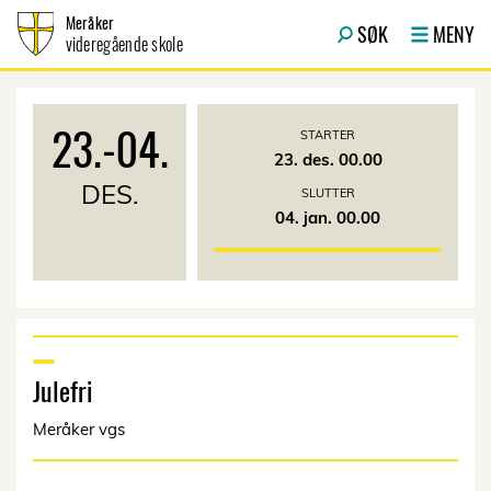
Hopp til innhold
Meråker
SØK
MENY
videregående skole
23.
-
04.
STARTER
23. des. 00.00
DES.
SLUTTER
04. jan. 00.00
Julefri
Meråker vgs