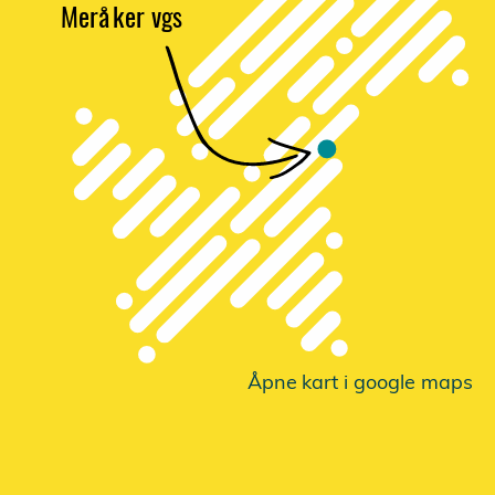
Merå
k
er vgs
Åpne
k
a
r
t i google maps