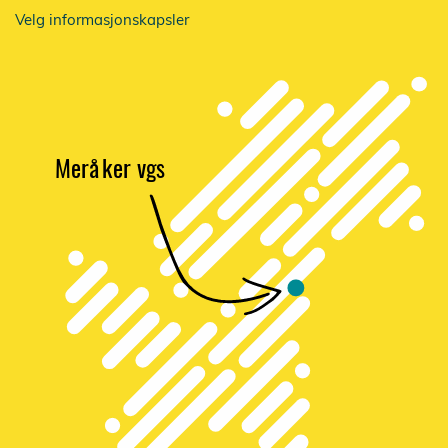
Velg informasjonskapsler
Merå
k
er vgs