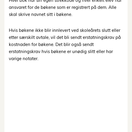
Hver bok har sin egen strekkode og hver enkelt elev har
ansvaret for de bøkene som er registrert på dem. Alle
skal skrive navnet sitt i bøkene.
Hvis bøkene ikke blir innlevert ved skoleårets slutt eller
etter særskilt avtale, vil det bli sendt erstatningskrav på
kostnaden for bøkene. Det blir også sendt
erstatningskrav hvis bøkene er unødig slitt eller har
varige notater.