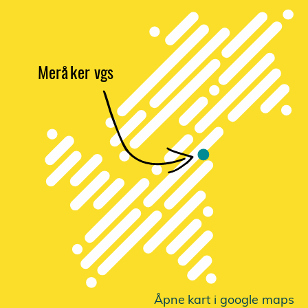
Merå
k
er vgs
Åpne
k
a
r
t i google maps