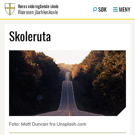
Hopp til innhold
Røros videregående skole
SØK
MENY
Röörosen jåarhkeskuvle
Skoleruta
Foto: Matt Duncan fra Unsplash.com