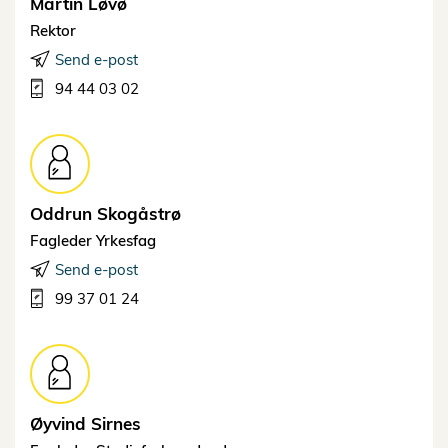
Martin
Løvø
Rektor
Send e-post
94 44 03 02
Oddrun
Skogåstrø
Fagleder Yrkesfag
Send e-post
99 37 01 24
Øyvind
Sirnes