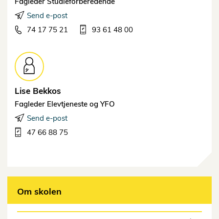
Fagleder Studieforberedende
Send e-post
74 17 75 21
93 61 48 00
Lise
Bekkos
Fagleder Elevtjeneste og YFO
Send e-post
47 66 88 75
Om skolen