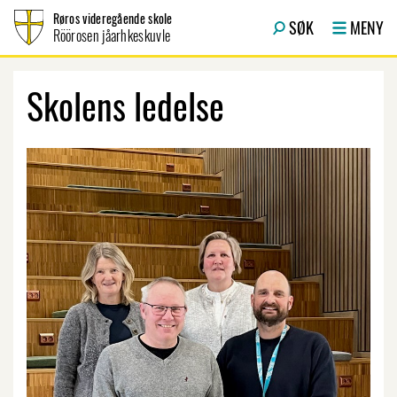
Hopp til innhold
Røros videregående skole
SØK
MENY
Röörosen jåarhkeskuvle
Skolens ledelse