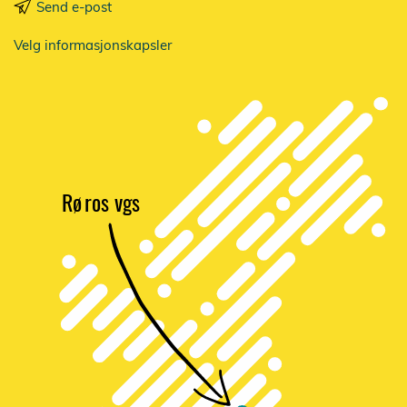
Send e-post
Velg informasjonskapsler
Rø
r
os vgs