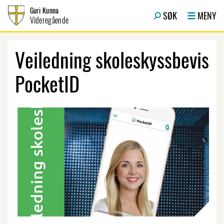
Hopp til innhold
Guri Kunna
SØK
MENY
Videregående
Veiledning skoleskyssbevis
PocketID