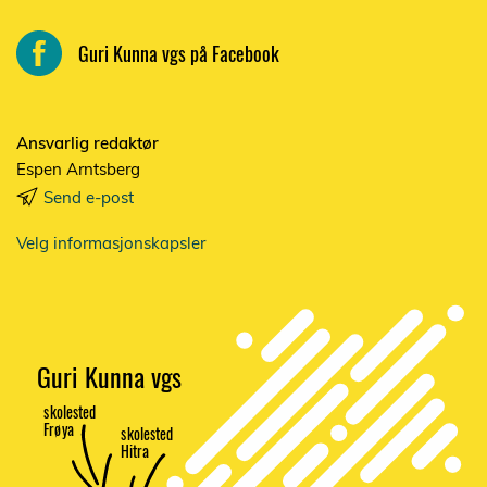
Guri Kunna vgs på Facebook
Ansvarlig redaktør
Espen Arntsberg
Send e-post
Velg informasjonskapsler
Guri Kunna vgs
s
k
olested
F
r
ø
ya
s
k
olested
Hitra