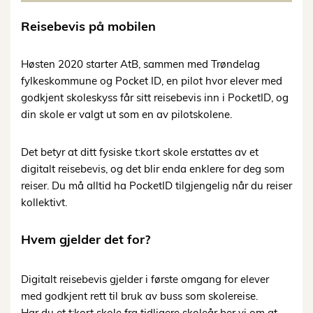
Reisebevis på mobilen
Høsten 2020 starter AtB, sammen med Trøndelag
fylkeskommune og Pocket ID, en pilot hvor elever med
godkjent skoleskyss får sitt reisebevis inn i PocketID, og
din skole er valgt ut som en av pilotskolene.
Det betyr at ditt fysiske t:kort skole erstattes av et
digitalt reisebevis, og det blir enda enklere for deg som
reiser. Du må alltid ha PocketID tilgjengelig når du reiser
kollektivt.
Hvem gjelder det for?
Digitalt reisebevis gjelder i første omgang for elever
med godkjent rett til bruk av buss som skolereise.
Har du et t:kort skole fra tidligere skoleår ber vi om at