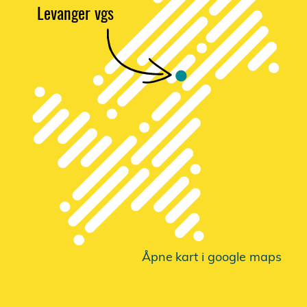
Levanger vgs
Åpne
k
a
r
t i google maps