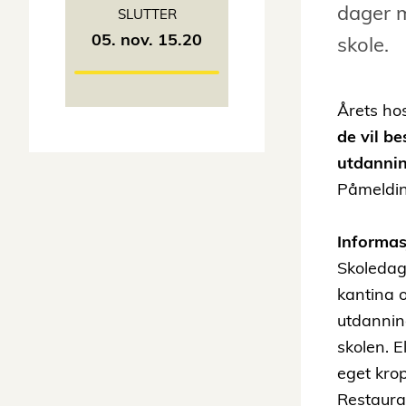
dager m
SLUTTER
05. nov. 15.20
skole.
Årets hos
de vil b
utdanni
Påmeldin
Informas
Skoledage
kantina o
utdannin
skolen. E
eget krop
Restaura