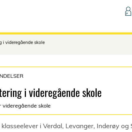
Hopp til innhold
g i videregående skole
ENDELSER
tering i videregående skole
 videregående skole
. klasseelever i Verdal, Levanger, Inderøy og 