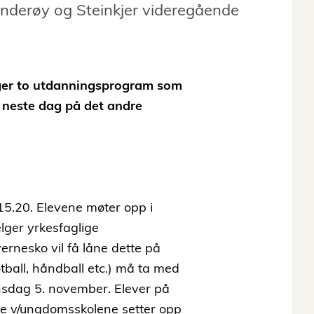
Inderøy og Steinkjer videregående
ger to utdanningsprogram som
 neste dag på det andre
 15.20. Elevene møter opp i
elger yrkesfaglige
rnesko vil få låne dette på
otball, håndball etc.) må ta med
onsdag 5. november. Elever på
e v/ungdomsskolene setter opp