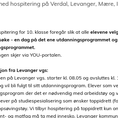
ed hospitering på Verdal, Levanger, Mære, 
pitering for 10. klasse foregår slik at alle
elevene vel
esøke - en dag på det ene utdanningsprogrammet og
ngsprogrammet.
gen skjer via YOU-portalen.
jon fra Levanger vgs:
n på Levanger vgs. starter kl. 08.05 og avsluttes kl.
g vil bli fulgt til sitt utdanningsprogram. Elever som v
gsprogram der det er nødvendig med arbeidstøy og ve
lever på studiespesialisering som ønsker toppidrett (f
psøvingstøy. Vi tilbyr hospitering på toppidrett kun 
nt- og matfag må ta med innesko. Levanger kommun