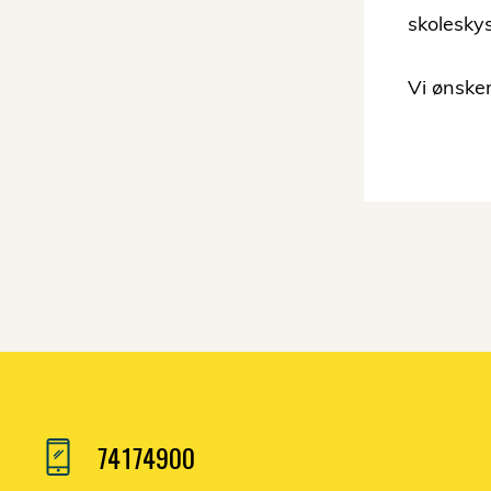
skoleskys
Vi ønsker
74174900