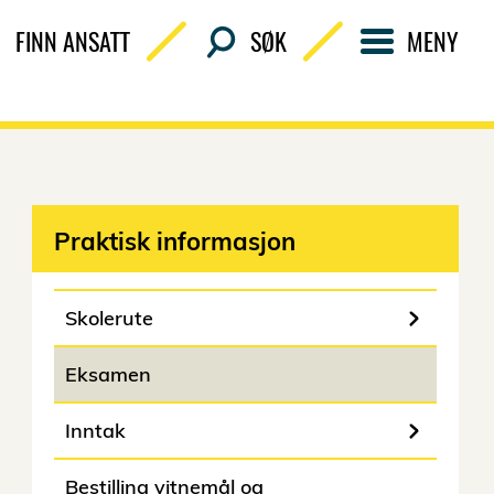
FINN ANSATT
SØK
MENY
Praktisk informasjon
Skolerute
Eksamen
Inntak
Bestilling vitnemål og