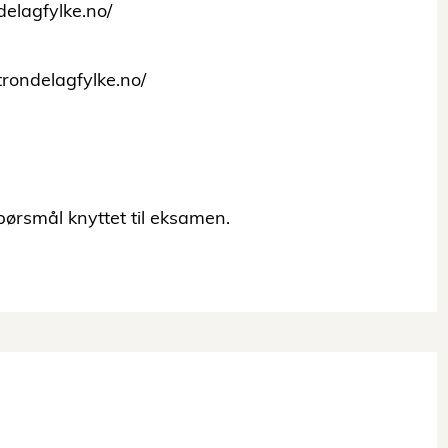
delagfylke.no/
 trondelagfylke.no/
ørsmål knyttet til eksamen.