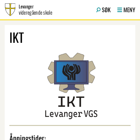
Hopp til innhold
Levanger
SØK
MENY
videregående skole
IKT
Åpningstider: