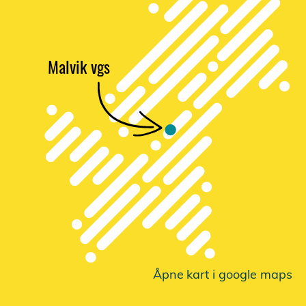
Malvik vgs
Åpne
k
a
r
t i google maps