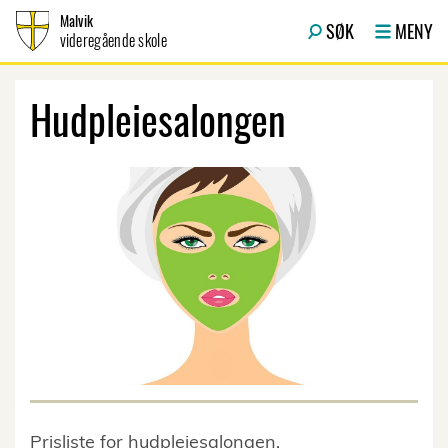
Hopp til innhold
Malvik
SØK
MENY
videregående skole
Hudpleiesalongen
Prisliste for hudpleiesalongen.