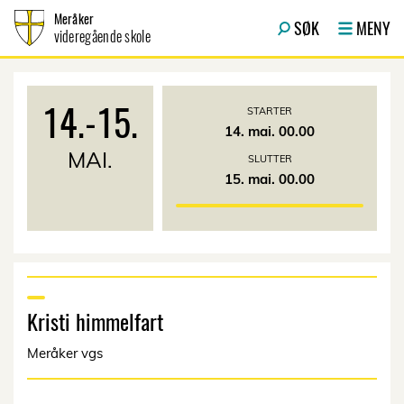
Hopp til innhold
Meråker
SØK
MENY
videregående skole
14.
-
15.
STARTER
14. mai. 00.00
MAI.
SLUTTER
15. mai. 00.00
Kristi himmelfart
Meråker vgs