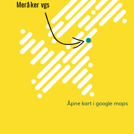
Merå
k
er vgs
Åpne
k
a
r
t i google maps