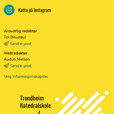
Katta på Instagram
Ansvarlig redaktør
Tor Bitustøyl
Send e-post
Webredaktør
Audun Nielsen
Send e-post
Velg informasjonskapsler
T
r
ondheim
K
a
t
edrals
k
ole