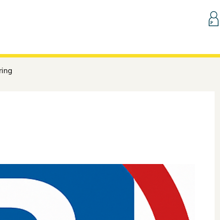
Hopp til innhold
ring