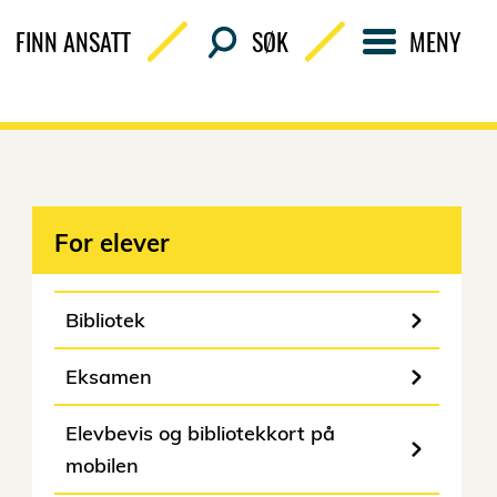
FINN ANSATT
SØK
MENY
For elever
Bibliotek
Eksamen
Elevbevis og bibliotekkort på
mobilen