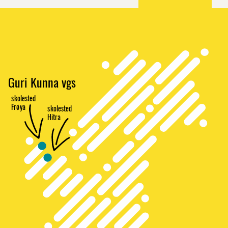
Guri Kunna vgs
s
k
olested
F
r
ø
ya
s
k
olested
Hitra