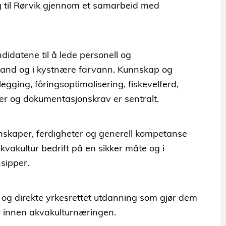
egg til Rørvik gjennom et samarbeid med
ndidatene til å lede personell og
land og i kystnære farvann. Kunnskap og
gging, fôringsoptimalisering, fiskevelferd,
der og dokumentasjonskrav er sentralt.
nnskaper, ferdigheter og generell kompetanse
akvakultur bedrift på en sikker måte og i
nsipper.
 og direkte yrkesrettet utdanning som gjør dem
ter innen akvakulturnæringen.