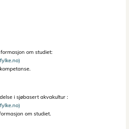
nformasjon om studiet:
fylke.no)
lkompetanse.
else i sjøbasert akvakultur :
fylke.no)
formasjon om studiet.