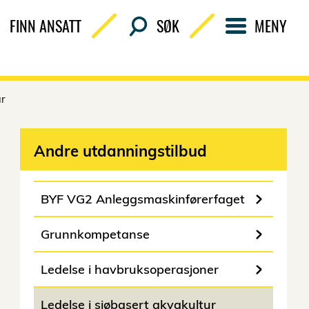
FINN ANSATT
SØK
MENY
ur
Andre utdanningstilbud
BYF VG2 Anleggsmaskinførerfaget
Grunnkompetanse
Ledelse i havbruksoperasjoner
Ledelse i sjøbasert akvakultur