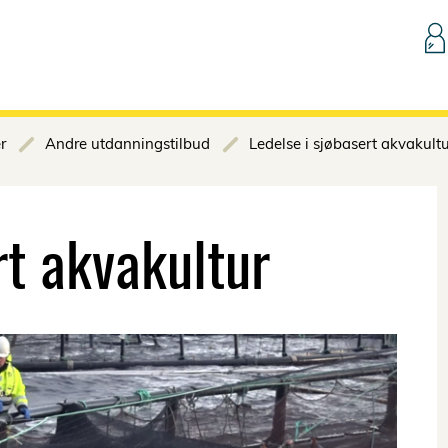
Hopp til innhold
r
Andre utdanningstilbud
Ledelse i sjøbasert akvakult
rt akvakultur