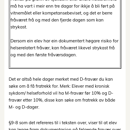
må ha vart i meir enn tre dagar for ikkje å bli ført på
vitnemålet eller kompetansebeviset, og det er berre
fråværet frå og med den fjerde dagen som kan
strykast.
Dersom ein elev har ein dokumentert høgare risiko for
helserelatert fråvær, kan fråværet likevel strykast frå
og med den første fråværsdagen.
Det er altså hele dager merket med D-fravær du kan
søke om å få fratrekk for. Merk: Elever med kronisk
sykdom/ helseforhold vil ha M-fravær før 10% og D-
fravær etter 10%, disse kan søke om fratrekk av både
M- og D-dager.
§9-8 som det refereres til i teksten over, viser til at elev
kan legge fram dokumentasjon på følgende fravær over