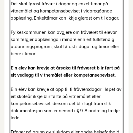
Det skal førast fråvær i dagar og enkelttimar på
vitnemålet og kompetansebeviset i vidaregåande
opplæring. Enkelttimar kan ikkje gjerast om til dagar.
Fylkeskommunen kan avgjere om fråværet til elevar
som følgjer opplæringa i mindre enn eit fullstendig
utdanningsprogram, skal førast i dagar og timar eller
berre i timar.
Ein elev kan krevje at årsaka til fråværet blir ført på
eit vedlegg til vitnemålet eller kompetansebeviset.
Ein elev kan krevje at opp til ti fråværsdagar i løpet av
eit skoleår ikkje blir førte på vitnemålet eller
kompetansebeviset, dersom det blir lagt fram slik
dokumentasjon som er nemnd i § 9-8 andre og tredje
ledd.
Fråvær på grunn av sjukdom eller andre helseforhold