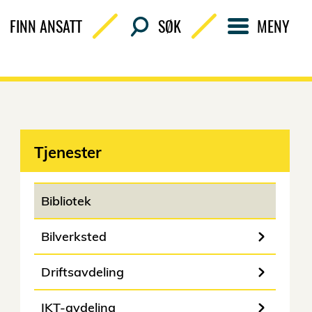
FINN ANSATT
SØK
MENY
Tjenester
Bibliotek
Bilverksted
Driftsavdeling
IKT-avdeling