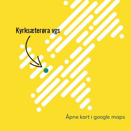
Kyrksæterøra vgs
Åpne
k
a
r
t i google maps