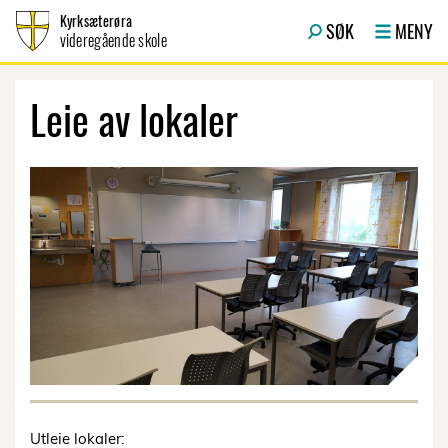
Hopp til innhold
Kyrksæterøra
SØK
MENY
videregående skole
Leie av lokaler
Utleie lokaler: