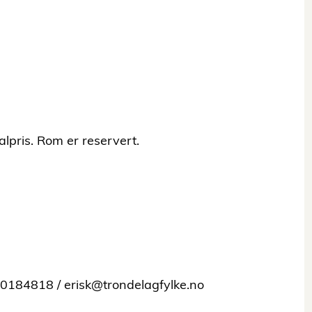
ialpris. Rom er reservert.
90184818 / erisk@trondelagfylke.no