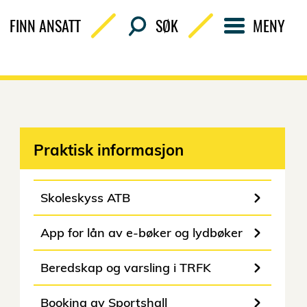
FINN ANSATT
SØK
MENY
Praktisk informasjon
Skoleskyss ATB
App for lån av e-bøker og lydbøker
Beredskap og varsling i TRFK
Booking av Sportshall