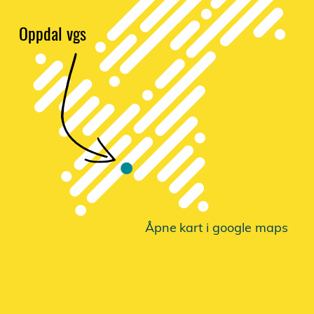
Oppdal vgs
Åpne
k
a
r
t i google maps