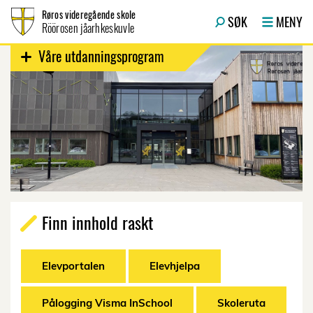
Hopp til innhold
Røros videregående skole
SØK
MENY
Röörosen jåarhkeskuvle
Våre utdanningsprogram
Finn innhold raskt
Elevportalen
Elevhjelpa
Pålogging Visma InSchool
Skoleruta