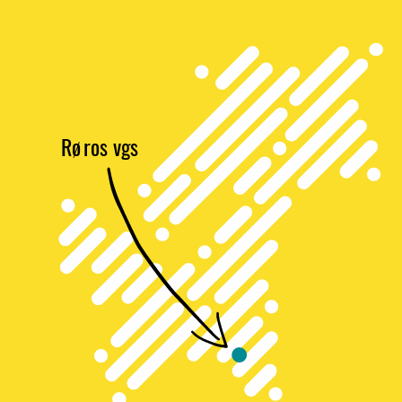
Rø
r
os vgs