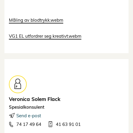
Måling av blodtrykk.webm
VG1 EL utfordrer seg kreativt.webm
Veronica Solem
Flack
Spesialkonsulent
Send e-post
74 17 49 64
41 63 91 01