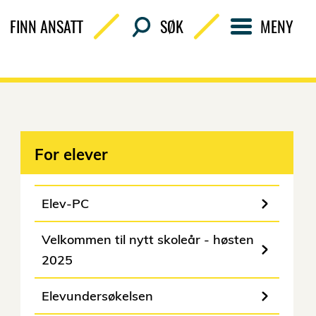
FINN ANSATT
SØK
MENY
For elever
Elev-PC
Velkommen til nytt skoleår - høsten
2025
Elevundersøkelsen