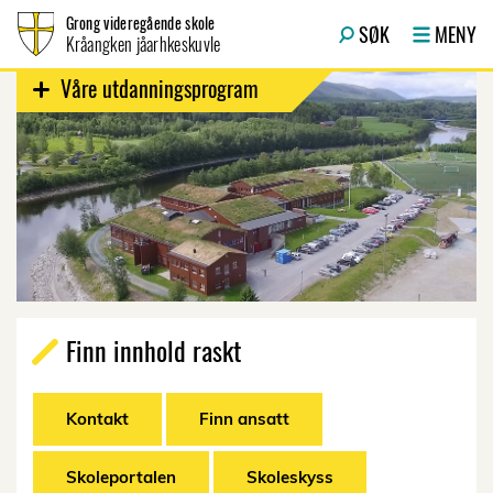
Hopp til innhold
Grong videregående skole
SØK
MENY
Kråangken jåarhkeskuvle
Våre utdanningsprogram
Finn innhold raskt
Kontakt
Finn ansatt
Skoleportalen
Skoleskyss