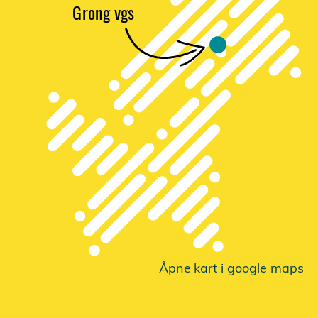
G
r
ong vgs
Åpne
k
a
r
t i google maps