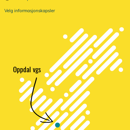
Velg informasjonskapsler
Oppdal vgs