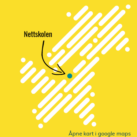
Nettskolen
Åpne
k
a
r
t i google maps