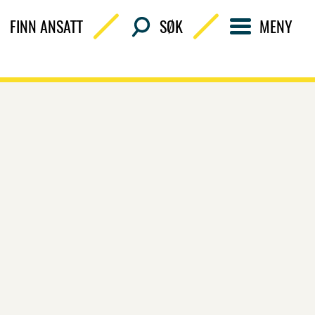
FINN ANSATT
SØK
MENY