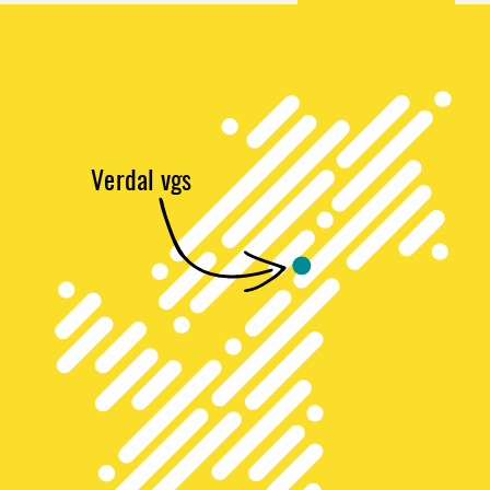
V
e
r
dal vgs