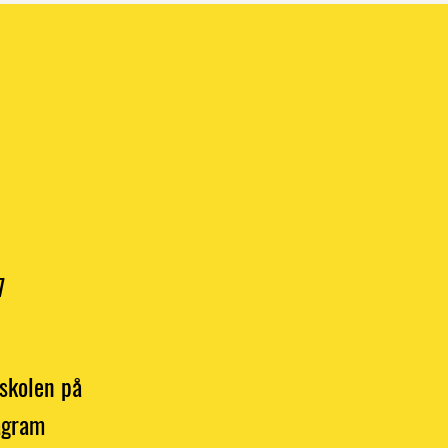
7
 skolen på
agram